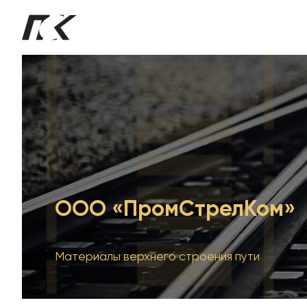
ООО «ПромСтрелКом»
Материалы верхнего строения пути