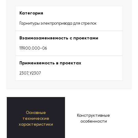
Категория
Гарнитуры электропривода для стрелок
Взаимозаменяемость с проектами
1119.00.000-06
Применяемость в проектах
2307, У2307
Основные
Конструктивные
К
технические
особенности
п
характеристики