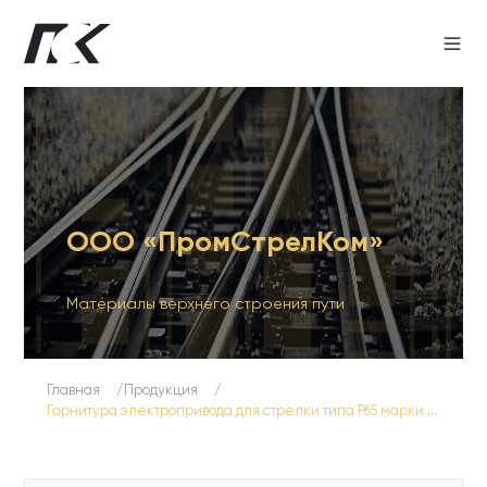
ООО «ПромСтрелКом»
Материалы верхнего строения пути
Главная
Продукция
Гарнитура электропривода для стрелки типа Р65 марки 1/6 (для горочных путей)