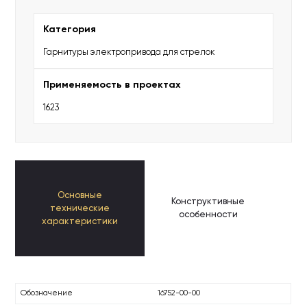
Категория
Гарнитуры электропривода для стрелок
Применяемость в проектах
1623
Основные
Конструктивные
К
технические
особенности
п
характеристики
Обозначение
16752-00-00