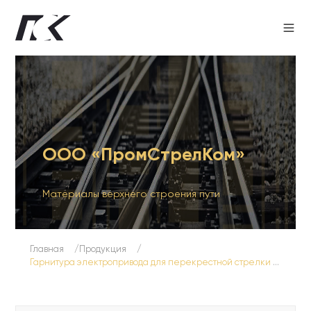
ООО «ПромСтрелКом»
Материалы верхнего строения пути
Главная
Продукция
Гарнитура электропривода для перекрестной стрелки типа Р50 марки 1/9