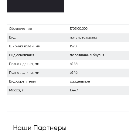
Обозначение
1703.00.000
Вид
полукрестовина
Ширина колеи, мм
1520
Вид основания
деревянные брусья
Полная длина, мм
6246
Полная длина, мм
6246
Вид скрепления
раздельное
Масса, т
1.447
Наши Партнеры