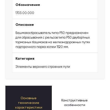
Обозначение
1703.00.000
Описание
Башмакосбрасыватель типа Р50 предназначен
для сбрасывания с рельсов типа Р50 двубортных
тормозных башмаков на железнодорожных путях
подгорочного парка колеи 1520 мм.
Категория
Элементы верхнего строения пути
Основные
Конструктивные
К
технические
особенности
п
характеристики