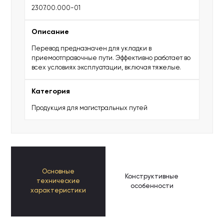
2307.00.000-01
Описание
Перевод предназначен для укладки в
приемоотправочные пути. Эффективно работает во
всех условиях эксплуатации, включая тяжелые.
Категория
Продукция для магистральных путей
Основные
Конструктивные
К
технические
особенности
п
характеристики