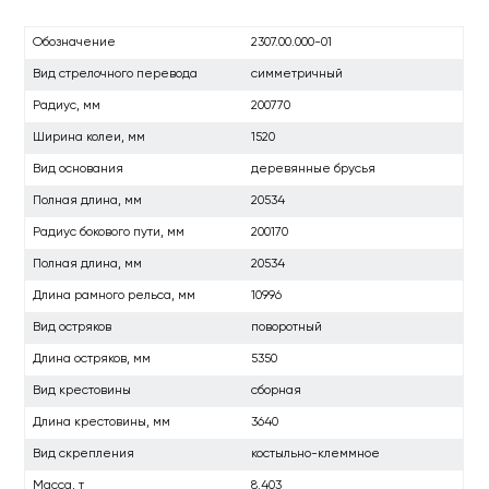
Обозначение
2307.00.000-01
Вид стрелочного перевода
симметричный
Радиус, мм
200770
Ширина колеи, мм
1520
Вид основания
деревянные брусья
Полная длина, мм
20534
Радиус бокового пути, мм
200170
Полная длина, мм
20534
Длина рамного рельса, мм
10996
Вид остряков
поворотный
Длина остряков, мм
5350
Вид крестовины
сборная
Длина крестовины, мм
3640
Вид скрепления
костыльно-клеммное
Масса, т
8.403