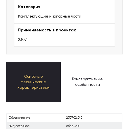
Категория
Комплектующие и запасные части
Применяемость в проектах
2307
Основные
Конструктивные
К
технические
особенности
п
характеристики
Обозначение
2307.02.010
Вид остряков
сборная