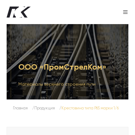
ООО «ПромСтрелКом»
Материалы верхнего строения пути
Главная
Продукция
Крестовина типа Р65 марки 1/6