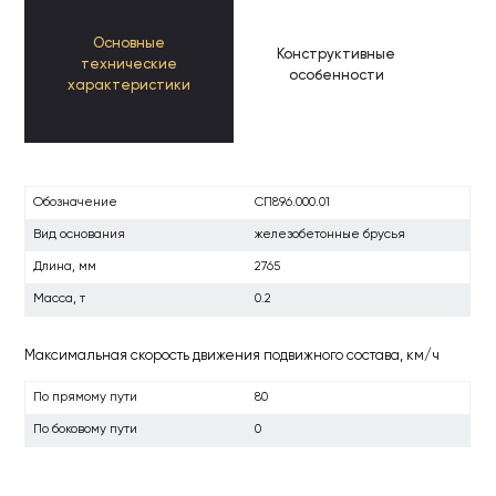
Основные
Конструктивные
К
технические
особенности
п
характеристики
Обозначение
СП896.000.01
Вид основания
железобетонные брусья
Длина, мм
2765
Масса, т
0.2
Максимальная скорость движения подвижного состава, км/ч
По прямому пути
80
По боковому пути
0