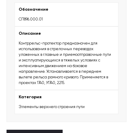
Обозначение
СП896.000.01
Описание
Контррельс-протектор предназначен для
использования в стрелочных переводах
уложенных в главные и приемоотправочные пути
и эксплуатирующихся в тяжелых условиях с
интенсивным движением на боковое
направление. Устанавливается в переднем
вылете рельса рамного кривого. Применяется в
проектах 1740, У1740, 2215.
Категория
Элементы верхнего строения пути